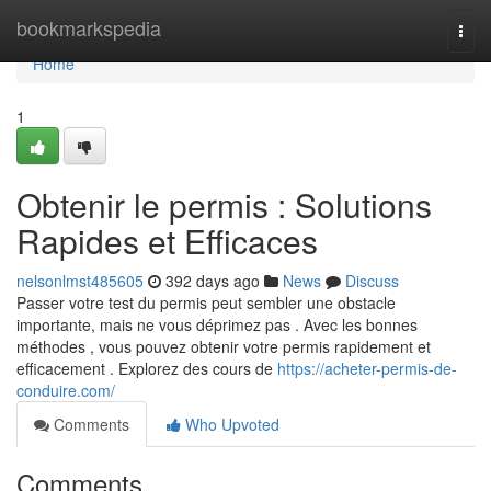
Home
bookmarkspedia
Togg
navi
Home
1
Obtenir le permis : Solutions
Rapides et Efficaces
nelsonlmst485605
392 days ago
News
Discuss
Passer votre test du permis peut sembler une obstacle
importante, mais ne vous déprimez pas . Avec les bonnes
méthodes , vous pouvez obtenir votre permis rapidement et
efficacement . Explorez des cours de
https://acheter-permis-de-
conduire.com/
Comments
Who Upvoted
Comments