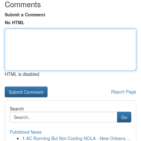
Comments
Submit a Comment
No HTML
HTML is disabled
Report Page
Search
Go
Published News
1
AC Running But Not Cooling NOLA - New Orleans ...