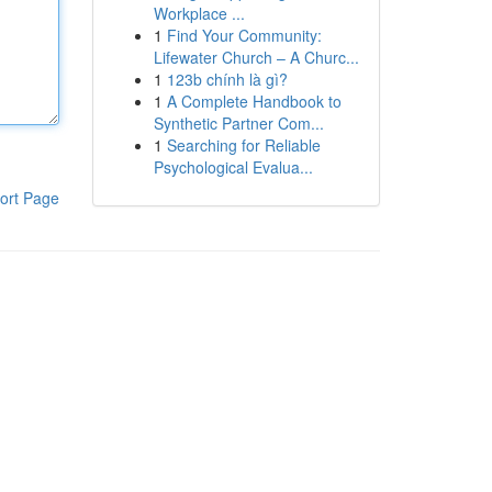
Workplace ...
1
Find Your Community:
Lifewater Church – A Churc...
1
123b chính là gì?
1
A Complete Handbook to
Synthetic Partner Com...
1
Searching for Reliable
Psychological Evalua...
ort Page