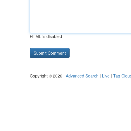
HTML is disabled
Copyright © 2026 |
Advanced Search
|
Live
|
Tag Clou