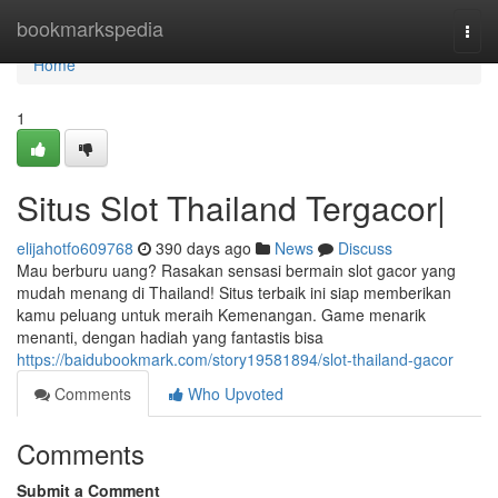
Home
bookmarkspedia
Togg
navi
Home
1
Situs Slot Thailand Tergacor|
elijahotfo609768
390 days ago
News
Discuss
Mau berburu uang? Rasakan sensasi bermain slot gacor yang
mudah menang di Thailand! Situs terbaik ini siap memberikan
kamu peluang untuk meraih Kemenangan. Game menarik
menanti, dengan hadiah yang fantastis bisa
https://baidubookmark.com/story19581894/slot-thailand-gacor
Comments
Who Upvoted
Comments
Submit a Comment