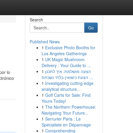
Search
Go
Published News
1
Exclusive Photo Booths for
Los Angeles Gatherings
1
UK Magic Mushroom
Delivery : Your Guide to ...
1
הצעה מושלמת: איך לתכנן
por lo
הצעת נישואין בלתי נשכחת ...
ctrónico
1
Investigating cutting-edge
analytical structure...
1
Golf Carts for Sale: Find
Yours Today!
1
The Northern Powerhouse:
Navigating Your Future...
1
Serrurier Paris : Le
Spécialiste en Dépannage
1
Comprehending