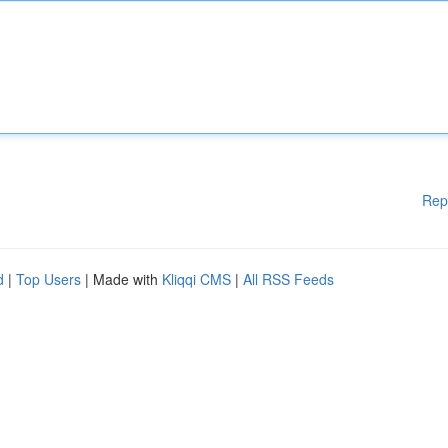
Rep
d
|
Top Users
| Made with
Kliqqi CMS
|
All RSS Feeds