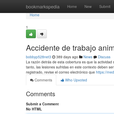
Home
bookmarkspedia
Home
New
Submit
Home
1
Accidente de trabajo an
bobbyp528net3
389 days ago
News
Discuss
La razón detrás de esta cobertura es que la actividad s
tanto, las lesiones sufridas en este contexto deben ser
registrado, revise el correo electrónico que
https://me
Comments
Who Upvoted
Comments
Submit a Comment
No HTML