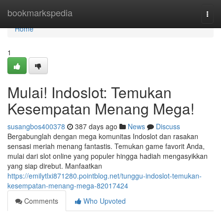
Home
bookmarkspedia
Togg
navi
Home
1
Mulai! Indoslot: Temukan
Kesempatan Menang Mega!
susangbos400378
387 days ago
News
Discuss
Bergabunglah dengan mega komunitas Indoslot dan rasakan
sensasi meriah menang fantastis. Temukan game favorit Anda,
mulai dari slot online yang populer hingga hadiah mengasyikkan
yang siap direbut. Manfaatkan
https://emilytlxi871280.pointblog.net/tunggu-indoslot-temukan-
kesempatan-menang-mega-82017424
Comments
Who Upvoted