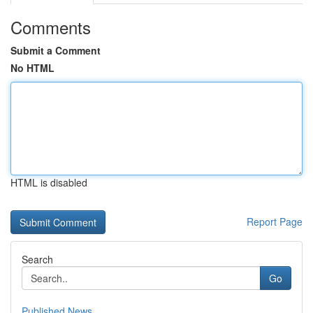
Comments
Submit a Comment
No HTML
HTML is disabled
Report Page
Search
Go
Published News