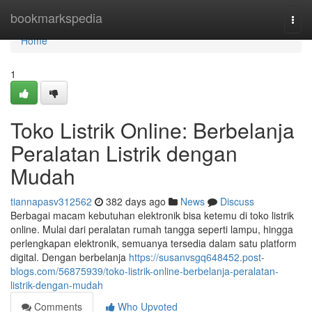
Home
bookmarkspedia
Togg
navi
Home
1
Toko Listrik Online: Berbelanja
Peralatan Listrik dengan
Mudah
tiannapasv312562
382 days ago
News
Discuss
Berbagai macam kebutuhan elektronik bisa ketemu di toko listrik
online. Mulai dari peralatan rumah tangga seperti lampu, hingga
perlengkapan elektronik, semuanya tersedia dalam satu platform
digital. Dengan berbelanja
https://susanvsgq648452.post-
blogs.com/56875939/toko-listrik-online-berbelanja-peralatan-
listrik-dengan-mudah
Comments
Who Upvoted