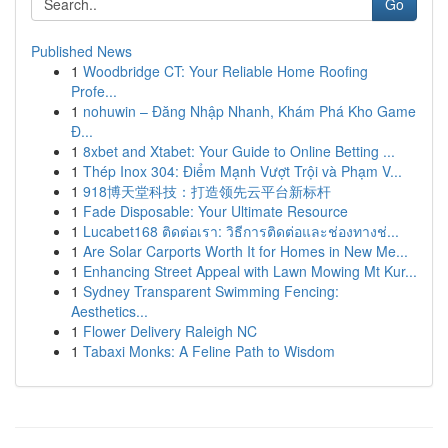
Go
Published News
1
Woodbridge CT: Your Reliable Home Roofing
Profe...
1
nohuwin – Đăng Nhập Nhanh, Khám Phá Kho Game
Đ...
1
8xbet and Xtabet: Your Guide to Online Betting ...
1
Thép Inox 304: Điểm Mạnh Vượt Trội và Phạm V...
1
918博天堂科技：打造领先云平台新标杆
1
Fade Disposable: Your Ultimate Resource
1
Lucabet168 ติดต่อเรา: วิธีการติดต่อและช่องทางช่...
1
Are Solar Carports Worth It for Homes in New Me...
1
Enhancing Street Appeal with Lawn Mowing Mt Kur...
1
Sydney Transparent Swimming Fencing:
Aesthetics...
1
Flower Delivery Raleigh NC
1
Tabaxi Monks: A Feline Path to Wisdom