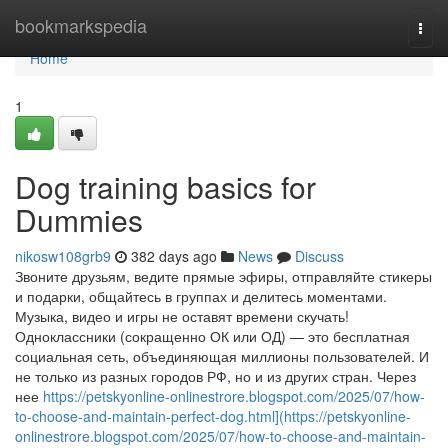
Home
bookmarkspedia
Togg
navi
Home
1
Dog training basics for
Dummies
nikosw108grb9
382 days ago
News
Discuss
Звоните друзьям, ведите прямые эфиры, отправляйте стикеры
и подарки, общайтесь в группах и делитесь моментами.
Музыка, видео и игры не оставят времени скучать!
Одноклассники (сокращенно ОК или ОД) — это бесплатная
социальная сеть, объединяющая миллионы пользователей. И
не только из разных городов РФ, но и из других стран. Через
нее
https://petskyonline-onlinestrore.blogspot.com/2025/07/how-
to-choose-and-maintain-perfect-dog.html](https://petskyonline-
onlinestrore.blogspot.com/2025/07/how-to-choose-and-maintain-