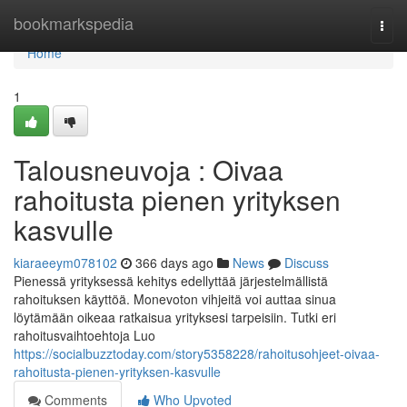
Home
bookmarkspedia
Togg
navi
Home
1
Talousneuvoja : Oivaa
rahoitusta pienen yrityksen
kasvulle
kiaraeeym078102
366 days ago
News
Discuss
Pienessä yrityksessä kehitys edellyttää järjestelmällistä
rahoituksen käyttöä. Monevoton vihjeitä voi auttaa sinua
löytämään oikeaa ratkaisua yrityksesi tarpeisiin. Tutki eri
rahoitusvaihtoehtoja Luo
https://socialbuzztoday.com/story5358228/rahoitusohjeet-oivaa-
rahoitusta-pienen-yrityksen-kasvulle
Comments
Who Upvoted