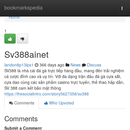
Home
bookmarkspedia
Togg
navi
Home
1
Sv388ainet
landon8p13ips1
366 days ago
News
Discuss
SV388 là nhà cái đá gà trực tiếp hàng đầu, mang đến trải nghiệm
cá cược đỉnh cao và uy tín. Với đa dạng trận đấu đá gà cựa sắt,
cựa dao cùng các sản phẩm casino trực tuyến, thể thao hấp dẫn,
SV 388 cam kết bảo mật thông
https://thesocialintro.com/story5627358/sv388
Comments
Who Upvoted
Comments
Submit a Comment