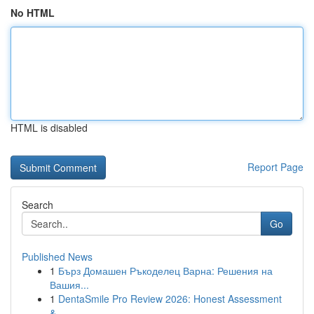
No HTML
HTML is disabled
Report Page
Search
Go
Published News
1
Бърз Домашен Ръкоделец Варна: Решения на
Вашия...
1
DentaSmile Pro Review 2026: Honest Assessment
&...