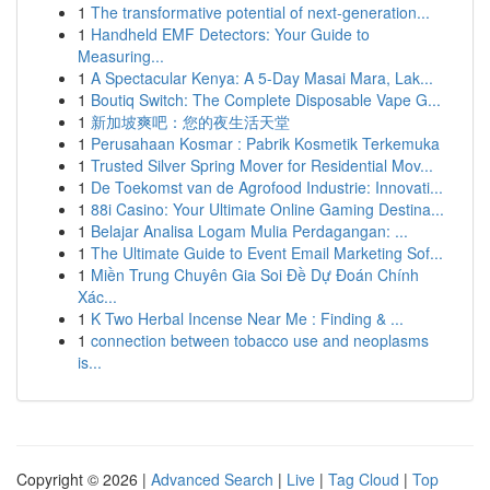
1
The transformative potential of next-generation...
1
Handheld EMF Detectors: Your Guide to
Measuring...
1
A Spectacular Kenya: A 5-Day Masai Mara, Lak...
1
Boutiq Switch: The Complete Disposable Vape G...
1
新加坡爽吧：您的夜生活天堂
1
Perusahaan Kosmar : Pabrik Kosmetik Terkemuka
1
Trusted Silver Spring Mover for Residential Mov...
1
De Toekomst van de Agrofood Industrie: Innovati...
1
88i Casino: Your Ultimate Online Gaming Destina...
1
Belajar Analisa Logam Mulia Perdagangan: ...
1
The Ultimate Guide to Event Email Marketing Sof...
1
Miền Trung Chuyên Gia Soi Đề Dự Đoán Chính
Xác...
1
K Two Herbal Incense Near Me : Finding & ...
1
connection between tobacco use and neoplasms
is...
Copyright © 2026 |
Advanced Search
|
Live
|
Tag Cloud
|
Top