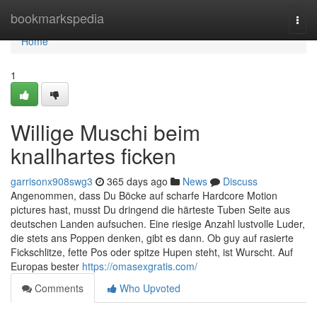
Home
bookmarkspedia
Togg
navi
Home
1
Willige Muschi beim
knallhartes ficken
garrisonx908swg3
365 days ago
News
Discuss
Angenommen, dass Du Böcke auf scharfe Hardcore Motion
pictures hast, musst Du dringend die härteste Tuben Seite aus
deutschen Landen aufsuchen. Eine riesige Anzahl lustvolle Luder,
die stets ans Poppen denken, gibt es dann. Ob guy auf rasierte
Fickschlitze, fette Pos oder spitze Hupen steht, ist Wurscht. Auf
Europas bester
https://omasexgratis.com/
Comments
Who Upvoted