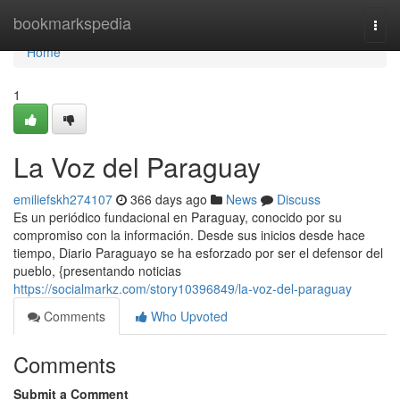
Home
bookmarkspedia
Togg
navi
Home
1
La Voz del Paraguay
emiliefskh274107
366 days ago
News
Discuss
Es un periódico fundacional en Paraguay, conocido por su
compromiso con la información. Desde sus inicios desde hace
tiempo, Diario Paraguayo se ha esforzado por ser el defensor del
pueblo, {presentando noticias
https://socialmarkz.com/story10396849/la-voz-del-paraguay
Comments
Who Upvoted
Comments
Submit a Comment