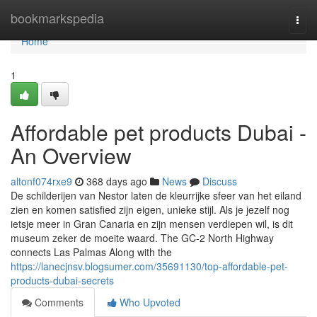
Home
bookmarkspedia
Togg
navi
Home
1
Affordable pet products Dubai -
An Overview
altonf074rxe9
368 days ago
News
Discuss
De schilderijen van Nestor laten de kleurrijke sfeer van het eiland
zien en komen satisfied zijn eigen, unieke stijl. Als je jezelf nog
ietsje meer in Gran Canaria en zijn mensen verdiepen wil, is dit
museum zeker de moeite waard. The GC-2 North Highway
connects Las Palmas Along with the
https://lanecjnsv.blogsumer.com/35691130/top-affordable-pet-
products-dubai-secrets
Comments
Who Upvoted