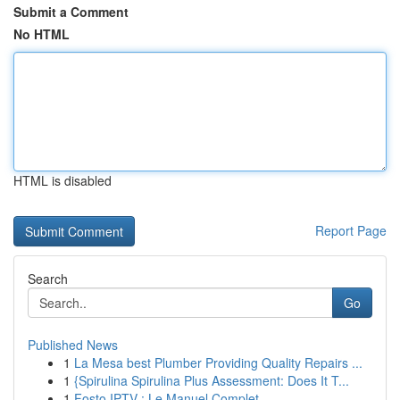
Submit a Comment
No HTML
HTML is disabled
Report Page
Search
Go
Published News
1
La Mesa best Plumber Providing Quality Repairs ...
1
{Spirulina Spirulina Plus Assessment: Does It T...
1
Fosto IPTV : Le Manuel Complet