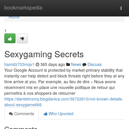
Home
bookmarkspedia
Togg
navi
Home
1
Sexygaming Secrets
hamidz703mqv1
365 days ago
News
Discuss
Your Google Account is protected by market-primary stability that
instantly can help detect and block threats right before they at any
time arrive at you. Par exemple, au lieu de dire « Nous avons
récemment mis en place une nouvelle politique de retour qui
permettra à nos shoppers de retourner
https://dantetmzmy.blogdanica.com/36722610/not-known-details-
about-sexygame666
Comments
Who Upvoted
Comments