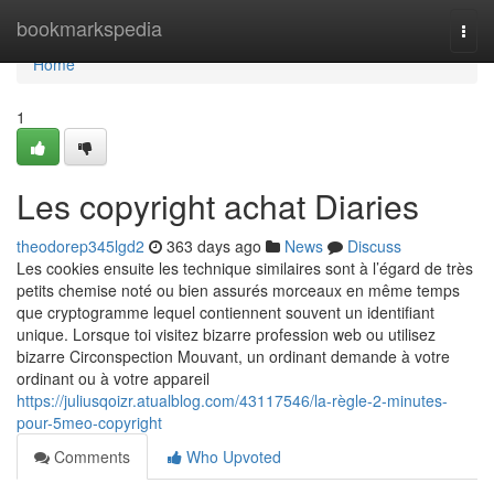
Home
bookmarkspedia
Togg
navi
Home
1
Les copyright achat Diaries
theodorep345lgd2
363 days ago
News
Discuss
Les cookies ensuite les technique similaires sont à l’égard de très
petits chemise noté ou bien assurés morceaux en même temps
que cryptogramme lequel contiennent souvent un identifiant
unique. Lorsque toi visitez bizarre profession web ou utilisez
bizarre Circonspection Mouvant, un ordinant demande à votre
ordinant ou à votre appareil
https://juliusqoizr.atualblog.com/43117546/la-règle-2-minutes-
pour-5meo-copyright
Comments
Who Upvoted