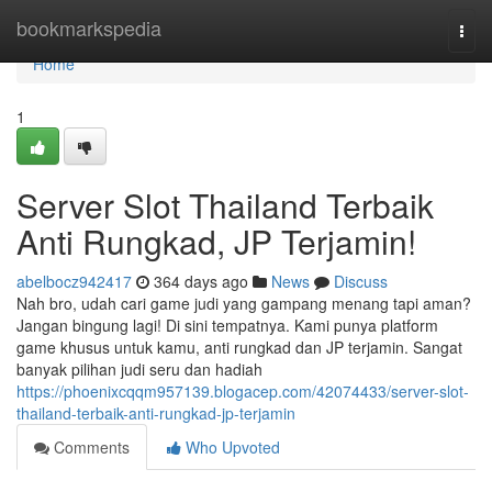
Home
bookmarkspedia
Togg
navi
Home
1
Server Slot Thailand Terbaik
Anti Rungkad, JP Terjamin!
abelbocz942417
364 days ago
News
Discuss
Nah bro, udah cari game judi yang gampang menang tapi aman?
Jangan bingung lagi! Di sini tempatnya. Kami punya platform
game khusus untuk kamu, anti rungkad dan JP terjamin. Sangat
banyak pilihan judi seru dan hadiah
https://phoenixcqqm957139.blogacep.com/42074433/server-slot-
thailand-terbaik-anti-rungkad-jp-terjamin
Comments
Who Upvoted