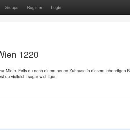
Groups
Register
Login
Wien 1220
zur Miete. Falls du nach einem neuen Zuhause in diesem lebendigen B
est du vielleicht sogar wichtigen