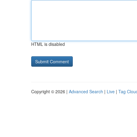
HTML is disabled
Copyright © 2026 |
Advanced Search
|
Live
|
Tag Clou