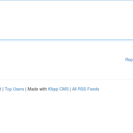
Rep
d
|
Top Users
| Made with
Kliqqi CMS
|
All RSS Feeds