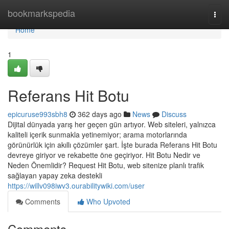
Home
bookmarkspedia
Togg
navi
Home
1
Referans Hit Botu
epicuruse993sbh8
362 days ago
News
Discuss
Dijital dünyada yarış her geçen gün artıyor. Web siteleri, yalnızca
kaliteli içerik sunmakla yetinemiyor; arama motorlarında
görünürlük için akıllı çözümler şart. İşte burada Referans Hit Botu
devreye giriyor ve rekabette öne geçiriyor. Hit Botu Nedir ve
Neden Önemlidir? Request Hit Botu, web sitenize planlı trafik
sağlayan yapay zeka destekli
https://willv098iwv3.ourabilitywiki.com/user
Comments
Who Upvoted
Comments