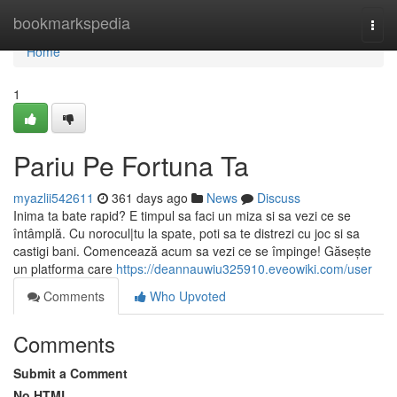
Home
bookmarkspedia
Togg
navi
Home
1
Pariu Pe Fortuna Ta
myazlii542611
361 days ago
News
Discuss
Inima ta bate rapid? E timpul sa faci un miza si sa vezi ce se
întâmplă. Cu norocul|tu la spate, poti sa te distrezi cu joc si sa
castigi bani. Comencează acum sa vezi ce se împinge! Găsește
un platforma care
https://deannauwiu325910.eveowiki.com/user
Comments
Who Upvoted
Comments
Submit a Comment
No HTML