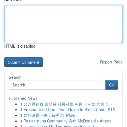
HTML is disabled
Report Page
Search
Go
Published News
1
성인콘텐츠 플랫폼 사용자를 위한 디지털 방송 안내
1
Fresno Used Cars: Your Guide to Rides Under $15...
1
如何设置斗篷：新手入门指南
1
Pastor stuns Community With McDonald's Attack
1
Unraveling ee88: The Enigma Unveiled