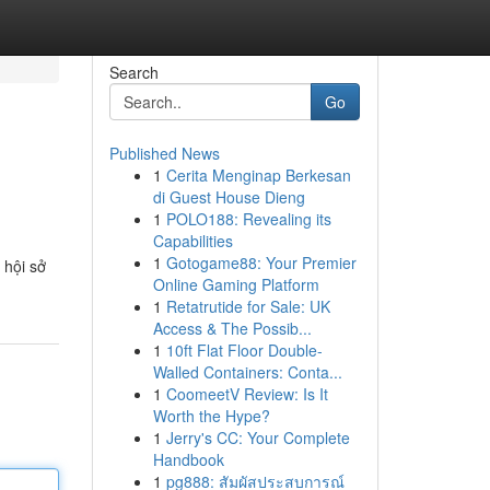
Search
Go
Published News
1
Cerita Menginap Berkesan
di Guest House Dieng
1
POLO188: Revealing its
Capabilities
1
Gotogame88: Your Premier
 hội sở
Online Gaming Platform
1
Retatrutide for Sale: UK
Access & The Possib...
1
10ft Flat Floor Double-
Walled Containers: Conta...
1
CoomeetV Review: Is It
Worth the Hype?
1
Jerry's CC: Your Complete
Handbook
1
pg888: สัมผัสประสบการณ์