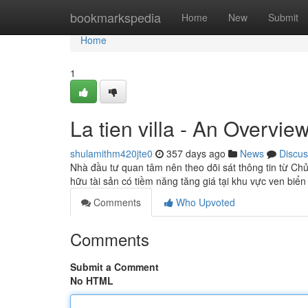
Home
bookmarkspedia
Home
New
Submit
Home
1
La tien villa - An Overvie
shulamithm420jte0
357 days ago
News
Discus
Nhà đầu tư quan tâm nên theo dõi sát thông tin từ Chủ 
hữu tài sản có tiềm năng tăng giá tại khu vực ven biể
Comments
Who Upvoted
Comments
Submit a Comment
No HTML