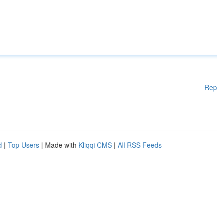
Rep
d
|
Top Users
| Made with
Kliqqi CMS
|
All RSS Feeds