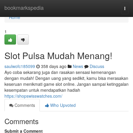
Home
bookmarkspedia
Togg
navi
Home
1
Slot Pulsa Mudah Menang!
saulwofc185099
358 days ago
News
Discuss
Ayo coba sekarang juga dan rasakan sensasi kemenangan
dengan mudah! Dengan uang yang sedikit, kamu bisa merasakan
keseruan menikmati game slot online. Jangan sampai ketinggalan
kesempatan untuk mendapatkan hadiah
https://shopswisswatches.com/
Comments
Who Upvoted
Comments
Submit a Comment