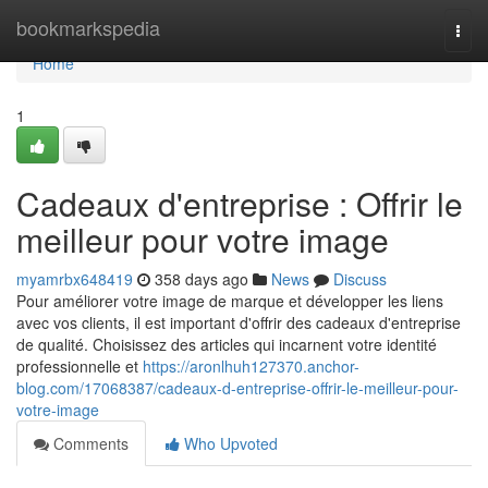
Home
bookmarkspedia
Togg
navi
Home
1
Cadeaux d'entreprise : Offrir le
meilleur pour votre image
myamrbx648419
358 days ago
News
Discuss
Pour améliorer votre image de marque et développer les liens
avec vos clients, il est important d'offrir des cadeaux d'entreprise
de qualité. Choisissez des articles qui incarnent votre identité
professionnelle et
https://aronlhuh127370.anchor-
blog.com/17068387/cadeaux-d-entreprise-offrir-le-meilleur-pour-
votre-image
Comments
Who Upvoted