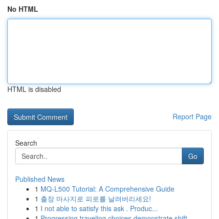
No HTML
HTML is disabled
Report Page
Search
Go
Published News
1
MQ-L500 Tutorial: A Comprehensive Guide
1
출장 마사지로 피로를 날려버리세요!
1
I not able to satisfy this ask . Produc...
1
Progressing traveling choices demonstrate shift...