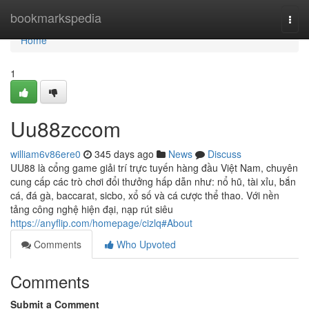
Home
bookmarkspedia
Togg
navi
Home
1
Uu88zccom
william6v86ere0
345 days ago
News
Discuss
UU88 là cổng game giải trí trực tuyến hàng đầu Việt Nam, chuyên
cung cấp các trò chơi đổi thưởng hấp dẫn như: nổ hũ, tài xỉu, bắn
cá, đá gà, baccarat, sicbo, xổ số và cá cược thể thao. Với nền
tảng công nghệ hiện đại, nạp rút siêu
https://anyflip.com/homepage/cizlq#About
Comments
Who Upvoted
Comments
Submit a Comment