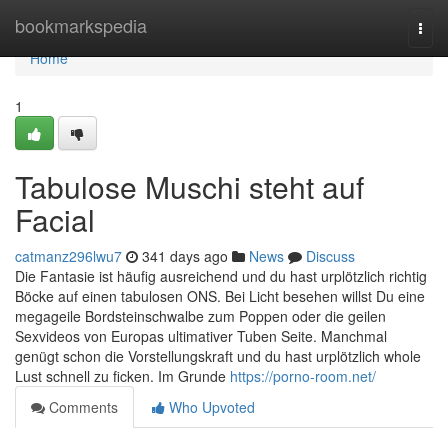
Home
bookmarkspedia
Togg
navi
Home
1
Tabulose Muschi steht auf
Facial
catmanz296lwu7
341 days ago
News
Discuss
Die Fantasie ist häufig ausreichend und du hast urplötzlich richtig
Böcke auf einen tabulosen ONS. Bei Licht besehen willst Du eine
megageile Bordsteinschwalbe zum Poppen oder die geilen
Sexvideos von Europas ultimativer Tuben Seite. Manchmal
genügt schon die Vorstellungskraft und du hast urplötzlich whole
Lust schnell zu ficken. Im Grunde
https://porno-room.net/
Comments
Who Upvoted