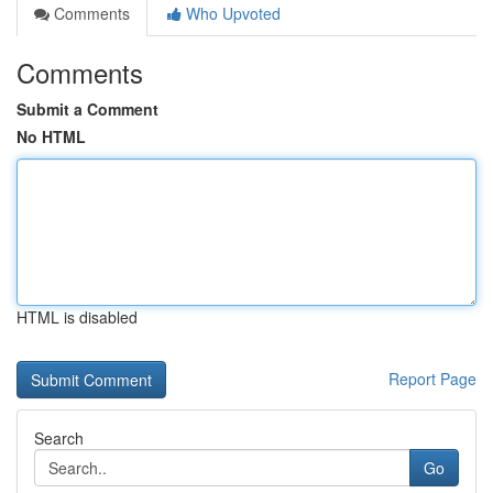
Comments
Who Upvoted
Comments
Submit a Comment
No HTML
HTML is disabled
Report Page
Search
Go