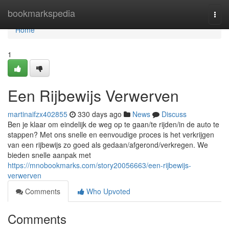
Home
bookmarkspedia
Togg
navi
Home
1
Een Rijbewijs Verwerven
martinaifzx402855
330 days ago
News
Discuss
Ben je klaar om eindelijk de weg op te gaan/te rijden/in de auto te
stappen? Met ons snelle en eenvoudige proces is het verkrijgen
van een rijbewijs zo goed als gedaan/afgerond/verkregen. We
bieden snelle aanpak met
https://mnobookmarks.com/story20056663/een-rijbewijs-
verwerven
Comments
Who Upvoted
Comments