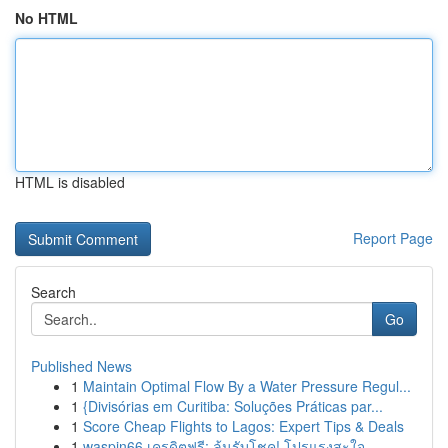
No HTML
HTML is disabled
Report Page
Search
Go
Published News
1
Maintain Optimal Flow By a Water Pressure Regul...
1
{Divisórias em Curitiba: Soluções Práticas par...
1
Score Cheap Flights to Lagos: Expert Tips & Deals
1
waspin66 เครดิตฟรี: ลุ้นรับโชค! โปรแรงสะใจ