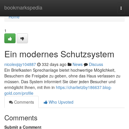
Home
bookmarkspedia
Togg
navi
Home
1
Ein modernes Schutzsystem
nicolexjqy104887
332 days ago
News
Discuss
Ein Briefkasten Sprechanlage bietet hochwertige Möglichkeit,
Besuchern die Freigabe zu geben, ohne das Haus verlassen zu
müssen. Das System informiert Sie über jeden Besucher und
ermöglicht Ihnen, mit ihm in
https://charlietzby186637.blog-
gold.com/profile
Comments
Who Upvoted
Comments
Submit a Comment