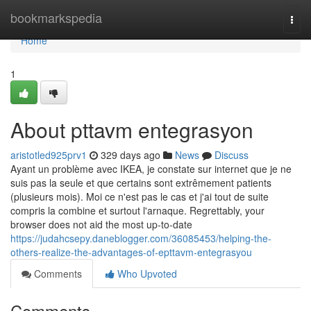
Home
bookmarkspedia
Togg
navi
Home
1
About pttavm entegrasyon
aristotled925prv1
329 days ago
News
Discuss
Ayant un problème avec IKEA, je constate sur internet que je ne
suis pas la seule et que certains sont extrêmement patients
(plusieurs mois). Moi ce n'est pas le cas et j'ai tout de suite
compris la combine et surtout l'arnaque. Regrettably, your
browser does not aid the most up-to-date
https://judahcsepy.daneblogger.com/36085453/helping-the-
others-realize-the-advantages-of-epttavm-entegrasyou
Comments
Who Upvoted
Comments