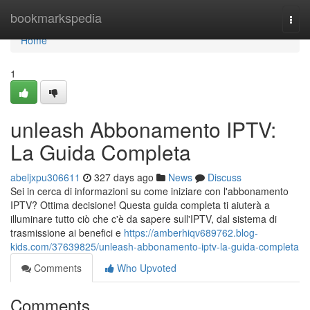
Home
bookmarkspedia
Togg
navi
Home
1
unleash Abbonamento IPTV:
La Guida Completa
abeljxpu306611
327 days ago
News
Discuss
Sei in cerca di informazioni su come iniziare con l'abbonamento
IPTV? Ottima decisione! Questa guida completa ti aiuterà a
illuminare tutto ciò che c'è da sapere sull'IPTV, dal sistema di
trasmissione ai benefici e
https://amberhiqv689762.blog-
kids.com/37639825/unleash-abbonamento-iptv-la-guida-completa
Comments
Who Upvoted
Comments