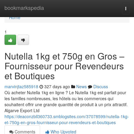
Home
bookmarkspedia
Togg
navi
Home
1
Nutella 1kg et 750g en Gros –
Fournisseur pour Revendeurs
et Boutiques
marvinjtaz585918
327 days ago
News
Discuss
Où acheter Nutella 1kg en ligne ? Le Nutella 1kg est parfait pour
les familles nombreuses, les hôtels ou les commerces qui
souhaitent offrir une grande quantité de produit à un prix attractif.
Algarve Export Ltd
https://deaconzbll360733.smblogsites.com/37078599/nutella-1kg-
et-750g-en-gros-fournisseur-pour-revendeurs-et-boutiques
Comments
Who Upvoted