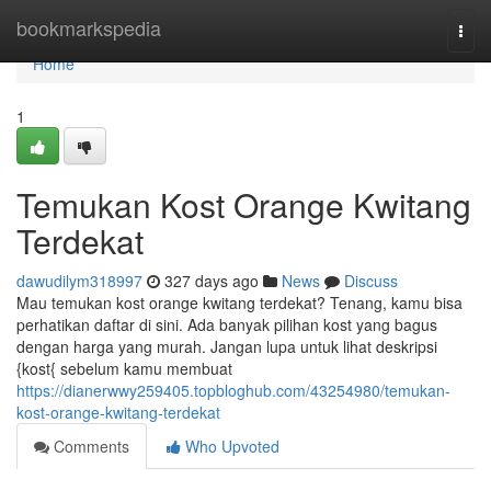
Home
bookmarkspedia
Togg
navi
Home
1
Temukan Kost Orange Kwitang
Terdekat
dawudilym318997
327 days ago
News
Discuss
Mau temukan kost orange kwitang terdekat? Tenang, kamu bisa
perhatikan daftar di sini. Ada banyak pilihan kost yang bagus
dengan harga yang murah. Jangan lupa untuk lihat deskripsi
{kost{ sebelum kamu membuat
https://dianerwwy259405.topbloghub.com/43254980/temukan-
kost-orange-kwitang-terdekat
Comments
Who Upvoted