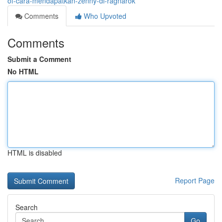
of-cara-mendapatkan-zenny-di-ragnarok
Comments
Who Upvoted
Comments
Submit a Comment
No HTML
HTML is disabled
Report Page
Search
Go