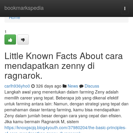
Home
bookmarkspedia
Togg
navi
Home
1
Little Known Facts About cara
mendapatkan zenny di
ragnarok.
carlh936yho0
326 days ago
News
Discuss
Langkah awal yang menentukan dalam farming Zeny adalah
memilih career yang tepat. Beberapa job yang dikenal efektif
untuk farming antara lain: Namun, dengan strategi yang tepat dan
pemahaman dasar tentang farming, kamu bisa mendapatkan
Zeny dalam jumlah besar dengan cara yang cepat dan efisien.
Jika kamu bermain Ragnarok M, sistem
https://knoxgscjq.blog4youth.com/37980204/the-basic-principles-