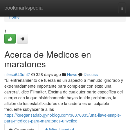
Home
bookmarkspedia
Togg
navi
Home
1
Acerca de Medicos en
maratones
nileso643uht7
328 days ago
News
Discuss
"El entrenamiento de fuerza es un aspecto a menudo ignorado y
extremadamente importante para completar con éxito una
carrera", dice Filmalter. Encima de cualquier parte específica del
cuerpo con la que históricamente hayas tenido problemas, la
afición de los estabilizadores de la cadera es un culpable
frecuente subyacente a las
https://keegansadab.gynoblog.com/36376835/una-llave-simple-
para-medicos-para-maratones-unveiled
Comments
Who Upvoted