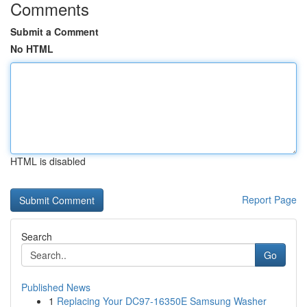
Comments
Submit a Comment
No HTML
HTML is disabled
Report Page
Search
Go
Published News
1
Replacing Your DC97-16350E Samsung Washer