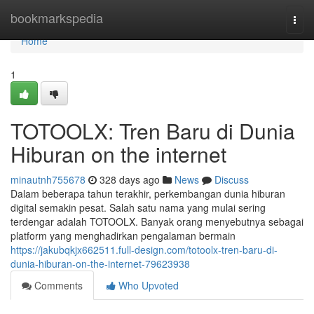
Home
bookmarkspedia
Togg
navi
Home
1
TOTOOLX: Tren Baru di Dunia
Hiburan on the internet
minautnh755678
328 days ago
News
Discuss
Dalam beberapa tahun terakhir, perkembangan dunia hiburan
digital semakin pesat. Salah satu nama yang mulai sering
terdengar adalah TOTOOLX. Banyak orang menyebutnya sebagai
platform yang menghadirkan pengalaman bermain
https://jakubqkjx662511.full-design.com/totoolx-tren-baru-di-
dunia-hiburan-on-the-internet-79623938
Comments
Who Upvoted