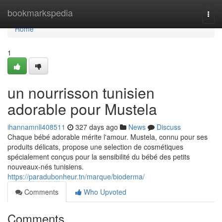
Home
bookmarkspedia
Togg
navi
Home
1
un nourrisson tunisien
adorable pour Mustela
ihannamnll408511
327 days ago
News
Discuss
Chaque bébé adorable mérite l'amour. Mustela, connu pour ses
produits délicats, propose une selection de cosmétiques
spécialement conçus pour la sensibilité du bébé des petits
nouveaux-nés tunisiens.
https://paradubonheur.tn/marque/bioderma/
Comments
Who Upvoted
Comments