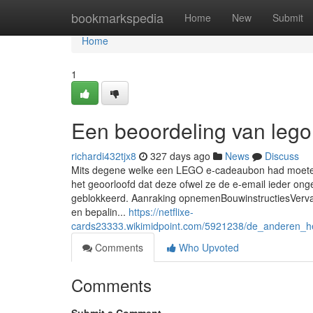
Home
bookmarkspedia
Home
New
Submit
Home
1
Een beoordeling van leg
richardi432tjx8
327 days ago
News
Discuss
Mits degene welke een LEGO e-cadeaubon had moeten o
het geoorloofd dat deze ofwel ze de e-email ieder ong
geblokkeerd. Aanraking opnemenBouwinstructiesVerv
en bepalin...
https://netflixe-
cards23333.wikimidpoint.com/5921238/de_anderen_h
Comments
Who Upvoted
Comments