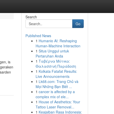
Search
Go
Published News
1
Humanio AI: Reshaping
Human-Machine Interaction
1
Situs Unggul untuk
Pertaruhan Anda
1
Ταβέρνα Μύτικα:
gen, is
Θαλασσινή Παράδοση
n geraken
1
Kolkata Fatafat Results:
waarden
Live Announcements
1
Lk68.com: Trang Chủ và
Mọi Những Bạn Biết ...
1
cancer is affected by a
complex mix of ele...
1
House of Aesthetics: Your
Tattoo Laser Removal...
1
Keajaiban Rasa Indonesia: