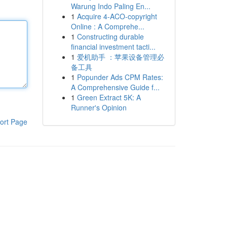
Warung Indo Paling En...
1
Acquire 4-ACO-copyright
Online : A Comprehe...
1
Constructing durable
financial investment tacti...
1
爱机助手 ：苹果设备管理必
备工具
1
Popunder Ads CPM Rates:
A Comprehensive Guide f...
1
Green Extract 5K: A
Runner's Opinion
ort Page