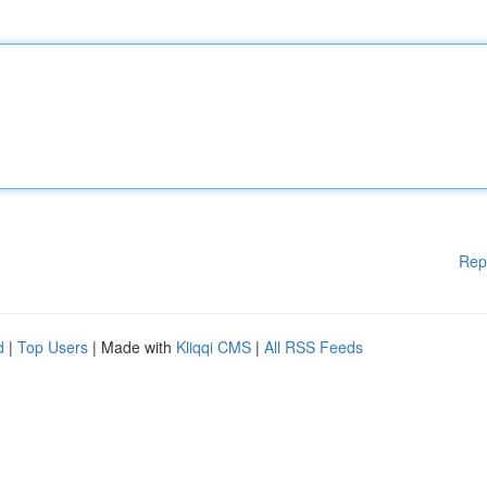
Rep
d
|
Top Users
| Made with
Kliqqi CMS
|
All RSS Feeds