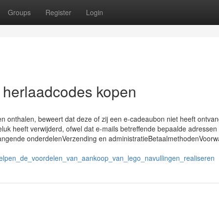
Groups
Register
Login
o herlaadcodes kopen
nthalen, beweert dat deze of zij een e-cadeaubon niet heeft ontvan
eluk heeft verwijderd, ofwel dat e-mails betreffende bepaalde adresse
angende onderdelenVerzending en administratieBetaalmethodenVoor
elpen_de_voordelen_van_aankoop_van_lego_navullingen_realiseren