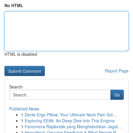
No HTML
HTML is disabled
Report Page
Search
Go
Published News
1
Derila Ergo Pillow: Your Ultimate Neck Pain Sol...
1
Exploring EE88: An Deep Dive Into This Enigma
1
Fenomena Rajabotak yang Menghebohkan Jagat ...
1
Herpafend: Genuine Feedback & What People R...