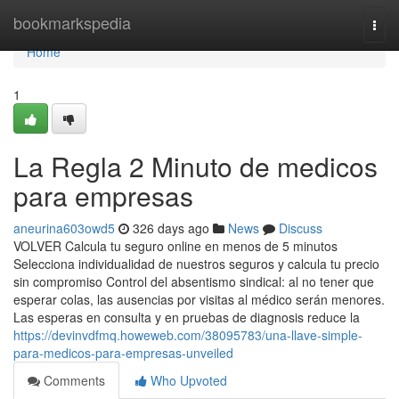
Home
bookmarkspedia
Togg
navi
Home
1
La Regla 2 Minuto de medicos
para empresas
aneurina603owd5
326 days ago
News
Discuss
VOLVER Calcula tu seguro online en menos de 5 minutos
Selecciona individualidad de nuestros seguros y calcula tu precio
sin compromiso Control del absentismo sindical: al no tener que
esperar colas, las ausencias por visitas al médico serán menores.
Las esperas en consulta y en pruebas de diagnosis reduce la
https://devinvdfmq.howeweb.com/38095783/una-llave-simple-
para-medicos-para-empresas-unveiled
Comments
Who Upvoted