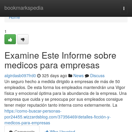
Home
bookmarkspedia
Togg
navi
Home
1
Examine Este Informe sobre
medicos para empresas
algirdasb097frd0
325 days ago
News
Discuss
Un seguro hecho a medida dirigido a empresas de más de 50
empleados. De esta forma los empleados mantendrán una Vigor
física y emocional óptima para la abundancia de la empresa. Una
empresa que cuida y se preocupa por sus empleados consigue
tener mejor reputación tanto interna como externamente. La
https://como-buscar-personas-
por24455.wizzardsblog.com/37356469/detalles-ficción-y-
medicos-para-empresas
Comments
Who Upvoted