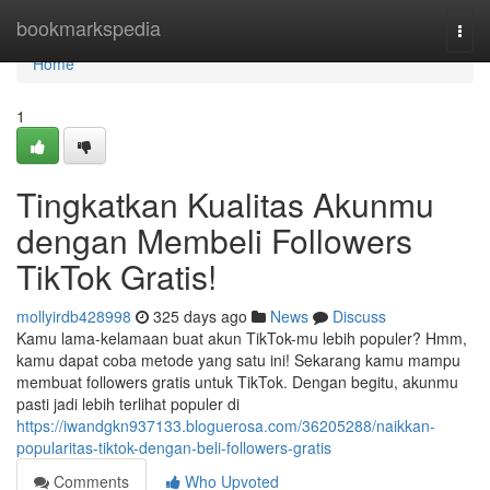
Home
bookmarkspedia
Togg
navi
Home
1
Tingkatkan Kualitas Akunmu
dengan Membeli Followers
TikTok Gratis!
mollyirdb428998
325 days ago
News
Discuss
Kamu lama-kelamaan buat akun TikTok-mu lebih populer? Hmm,
kamu dapat coba metode yang satu ini! Sekarang kamu mampu
membuat followers gratis untuk TikTok. Dengan begitu, akunmu
pasti jadi lebih terlihat populer di
https://iwandgkn937133.bloguerosa.com/36205288/naikkan-
popularitas-tiktok-dengan-beli-followers-gratis
Comments
Who Upvoted