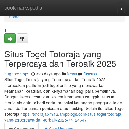
Home
bookmarkspedia
Togg
navi
Home
1
Situs Togel Totoraja yang
Terpercaya dan Terbaik 2025
hughp899pjc1
323 days ago
News
Discuss
Situs Togel Totoraja yang Terpercaya dan Terbaik 2025
merupakan platform judi togel online yang menawarkan
keamanan, keadilan, dan kenyamanan bagi para pemainnya.
Dengan lisensi resmi dan sistem keamanan canggih, situs ini
menjamin data pribadi serta transaksi keuangan pengguna tetap
aman dari ancaman penipuan atau hacking. Selain itu, situs Togel
Totoraja
https://totoraja57912.ampblogs.com/situs-togel-totoraja-
yang-terpercaya-dan-terbaik-2025-74124647
Comments
Who Upvoted