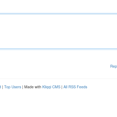
Rep
d
|
Top Users
| Made with
Kliqqi CMS
|
All RSS Feeds