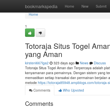
Home
bookmarkspedia
Home
New
Submit
Home
1
Totoraja Situs Togel Aman
yang Aman
kirsteni667lga2
323 days ago
News
Discuss
Totoraja Situs Togel Aman dan Terpercaya adalah pla
kenyamanan para pemainnya. Dengan sistem yang terpe
memastikan setiap transaksi dan permainan berjalan a
metode
https://totoraja85948.ampblogs.com/totoraja-
Comments
Who Upvoted
Comments