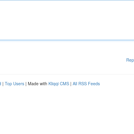
Rep
d
|
Top Users
| Made with
Kliqqi CMS
|
All RSS Feeds