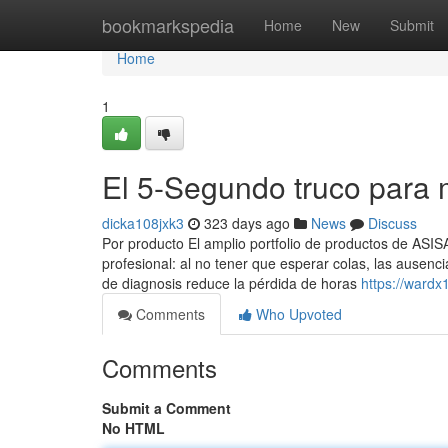
Home
bookmarkspedia
Home
New
Submit
Home
1
El 5-Segundo truco para
dicka108jxk3
323 days ago
News
Discuss
Por producto El amplio portfolio de productos de ASI
profesional: al no tener que esperar colas, las ausen
de diagnosis reduce la pérdida de horas
https://wardx
Comments
Who Upvoted
Comments
Submit a Comment
No HTML