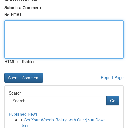
Submit a Comment
No HTML
HTML is disabled
Report Page
Search
Go
Published News
1
Get Your Wheels Rolling with Our $500 Down
Used...