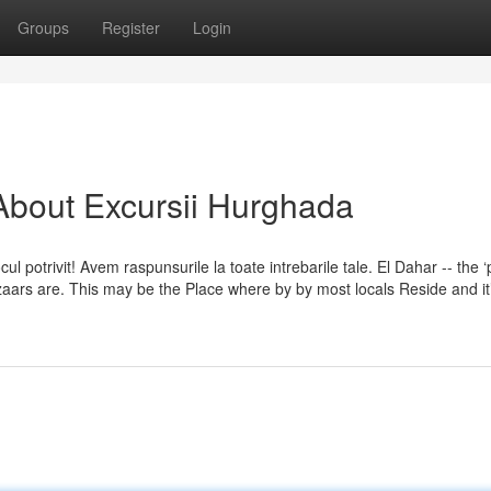
Groups
Register
Login
About Excursii Hurghada
cul potrivit! Avem raspunsurile la toate intrebarile tale. El Dahar -- the 
zaars are. This may be the Place where by by most locals Reside and it