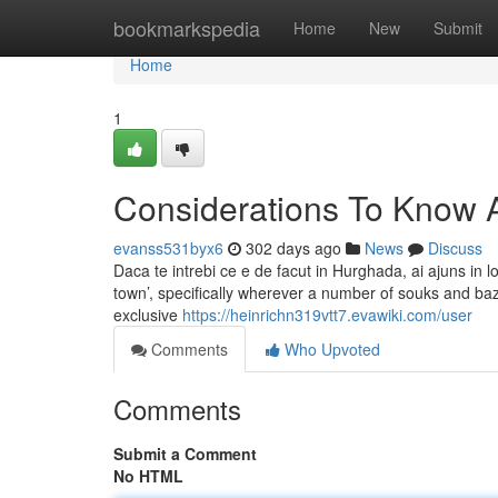
Home
bookmarkspedia
Home
New
Submit
Home
1
Considerations To Know 
evanss531byx6
302 days ago
News
Discuss
Daca te intrebi ce e de facut in Hurghada, ai ajuns in lo
town’, specifically wherever a number of souks and ba
exclusive
https://heinrichn319vtt7.evawiki.com/user
Comments
Who Upvoted
Comments
Submit a Comment
No HTML