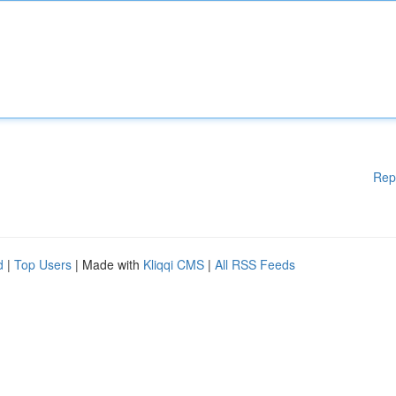
Rep
d
|
Top Users
| Made with
Kliqqi CMS
|
All RSS Feeds