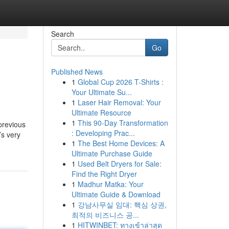
Search
Go
Published News
1
Global Cup 2026 T-Shirts :
Your Ultimate Su...
1
Laser Hair Removal: Your
Ultimate Resource
1
This 90-Day Transformation
‘previous
: Developing Prac...
’s very
1
The Best Home Devices: A
Ultimate Purchase Guide
1
Used Belt Dryers for Sale:
Find the Right Dryer
1
Madhur Matka: Your
Ultimate Guide & Download
1
강남사무실 임대: 핵심 상권,
최적의 비즈니스 공...
1
HITWINBET: ทางเข้าล่าสุด