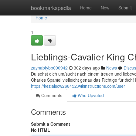
Home
bookmarkspedia
Home
New
Submit
Home
1
Lieblings-Cavalier King 
zaynabfybp690942
302 days ago
News
Discu
Du sehst dich um/sucht nach einem treuen und liebevo
Charles Spaniel vielleicht genau das Richtige für dich
https://kezialscw268452.wikinstructions.com/user
Comments
Who Upvoted
Comments
Submit a Comment
No HTML