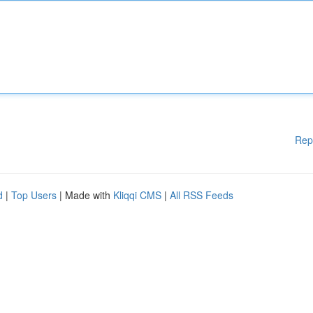
Rep
d
|
Top Users
| Made with
Kliqqi CMS
|
All RSS Feeds