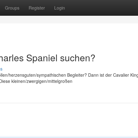
Groups
Register
Login
Charles Spaniel suchen?
ss
llen/herzensguten/sympathischen Begleiter? Dann ist der Cavalier Kin
! Diese kleinen/zwergigen/mittelgroßen