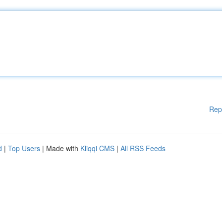
Rep
d
|
Top Users
| Made with
Kliqqi CMS
|
All RSS Feeds