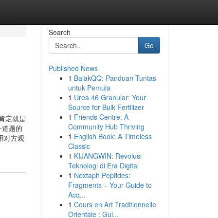
Search
Go
Published News
1
BalakQQ: Panduan Tuntas
untuk Pemula
1
Urea 46 Granular: Your
Source for Bulk Fertilizer
1
Friends Centre: A
中肯定就是
Community Hub Thriving
一道题的
1
English Book: A Timeless
用对方观
Classic
1
KIJANGWIN: Revolusi
Teknologi di Era Digital
1
Nextaph Peptides:
Fragments – Your Guide to
Acq...
1
Cours en Art Traditionnelle
Orientale : Gui...