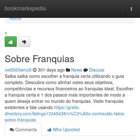
Home
bookmarkspedia
Togg
navi
Home
1
Sobre Franquias
neill383wmz6
301 days ago
News
Discuss
Saiba saiba como escolher a franquia certa utilizando o guia
completo. Descubra como alinhar estes seus objetivos,
competências e recursos financeiros ao franquias ideal. Escolher
a franquia certa é 1 dos passos mais importantes de modo a
quem deseja entrar no mundo do franquias. Visite franquias
existentes e fale usando
https://gratis-
directory.com/listings13345438/n%C3%A3o-conhecido-fatos-
sobre-franquias
Comments
Who Upvoted